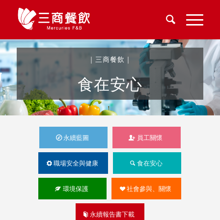
｜三商餐飲｜
食在安心
永續藍圖
員工關懷
職場安全與健康
食在安心
環境保護
社會參與、關懷
永續報告書下載