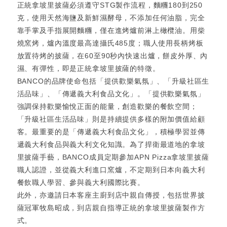
正統拿坡里披薩必須遵守STG製作流程，麵糰180到250
克，使用天然海鹽及新鮮濕酵母，不添加任何油脂，完全
靠手掌及手指展開麵糰，僅在進烤爐前淋上橄欖油。用柴
燒窯烤，爐內溫度最高達攝氏485度；職人使用長柄烤板
放置待烤的披薩，在60至90秒內快速出爐，餅皮外厚、內
濕、有彈性，即是正統拿坡里披薩的特徵。
BANCO的品牌使命包括「提供歡樂氣氛」、「升級社區生
活品味」、「傳遞義大利食品文化」。「提供歡樂氣氛」
強調保持歡樂愉悅正面的能量，創造歡樂的餐飲空間；
「升級社區生活品味」則是持續提供多樣的附加價值給顧
客。最重要的是「傳遞義大利食品文化」，積極學習並傳
遞義大利食品與義大利文化知識。為了捍衛最道地的拿坡
里披薩手藝，BANCO成員定期參加APN Pizza拿坡里披薩
職人認證，並從義大利進口窯爐，不定期到日本向義大利
餐飲職人學習、參與義大利國際比賽。
此外，亦邀請日本客座主廚到店中親自傳授，包括世界披
薩冠軍牧島昭成，到店親自指導正統的拿坡里披薩製作方
式。